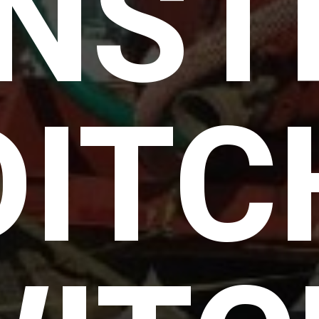
NST
DITC