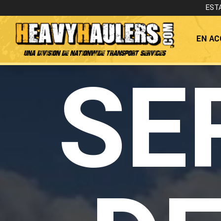
EST
EN AC
Una Division de Nationwide Transport Services
SE