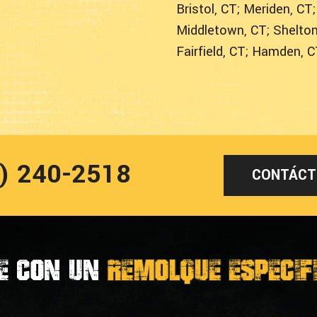
Bristol, CT; Meriden, CT
Middletown, CT; Shelton
Fairfield, CT; Hamden, 
9) 240-2518
CONTÁCT
e con un
Remolque Especif