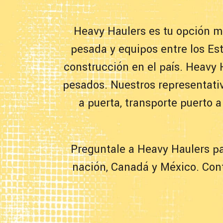
Heavy Haulers es tu opción m
pesada y equipos entre los Es
construcción en el país. Heavy 
pesados. Nuestros representati
a puerta, transporte puerto 
Preguntale a Heavy Haulers pa
nación, Canadá y México. Cont