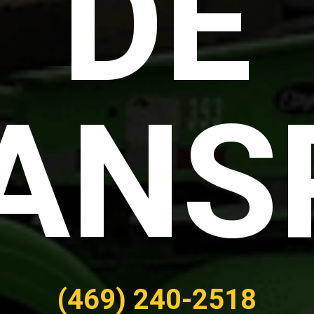
DE
ANS
(469) 240-2518