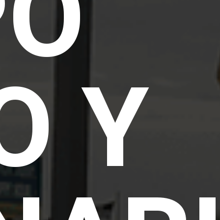
PO
O Y