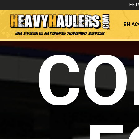
EST
EN AC
Una Division de Nationwide Transport Services
CO