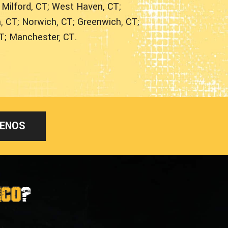
; Milford, CT; West Haven, CT;
, CT; Norwich, CT; Greenwich, CT;
CT; Manchester, CT.
ENOS
ico
?