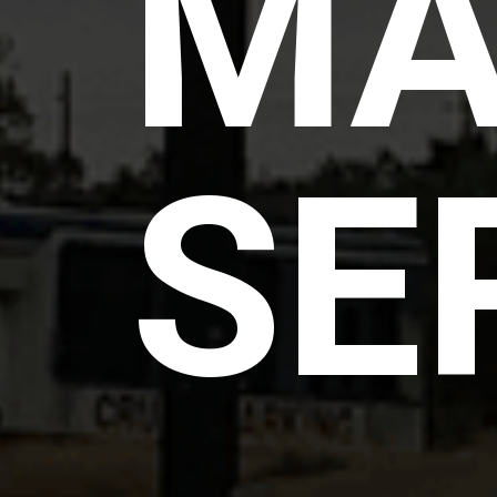
MA
SE