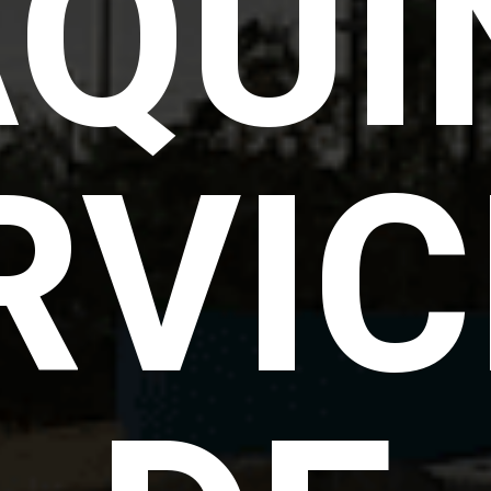
QUI
RVIC