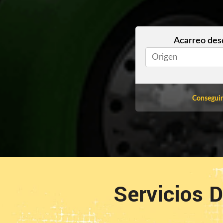
Acarreo des
Conseguir
Servicios 